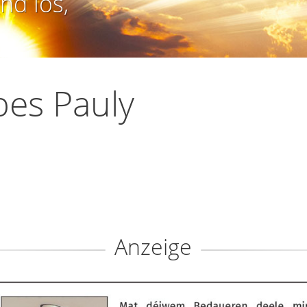
nd los,
es Pauly
Anzeige