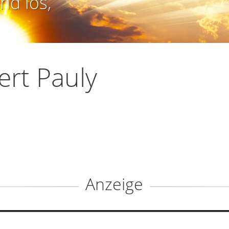
nd los,
ert Pauly
Anzeige