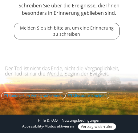
Schreiben Sie über die Ereignisse, die Ihnen
besonders in Erinnerung geblieben sind.
Melden Sie sich bitte an, um eine Erinnerung
zu schreiben
Der Tod ist nicht das Ende, nicht die Vergänglichkeit,
der Tod ist nur die Wende, Beginn der Ewigkeit.
Kontakt zum Verlag aufnehmen
Missbrauch melden
Hilfe & FAQ
Nutzungsbedingungen
I
Accessibility-Modus aktivieren
Vertrag widerrufen
m
A