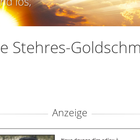
nd los,
ce Stehres-Goldschm
Anzeige