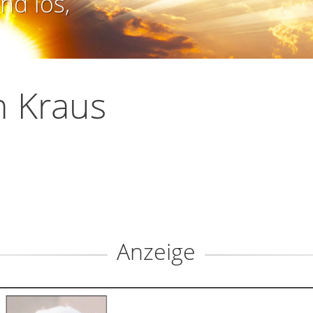
nd los,
 Kraus
Anzeige