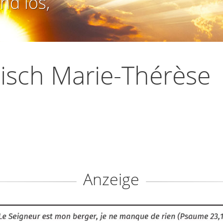
nd los,
isch Marie-Thérèse
Anzeige