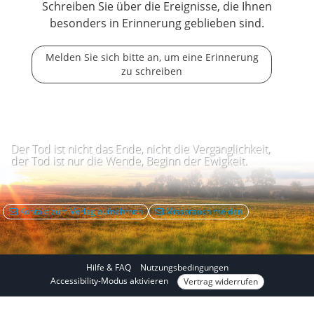
Schreiben Sie über die Ereignisse, die Ihnen
besonders in Erinnerung geblieben sind.
Melden Sie sich bitte an, um eine Erinnerung
zu schreiben
Der Tod ist nicht das Ende, nicht die Vergänglichkeit,
der Tod ist nur die Wende, Beginn der Ewigkeit.
Kontakt zum Verlag aufnehmen
Missbrauch melden
Hilfe & FAQ
Nutzungsbedingungen
I
Accessibility-Modus aktivieren
Vertrag widerrufen
m
A