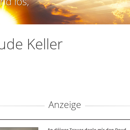
nd los,
ude Keller
Anzeige