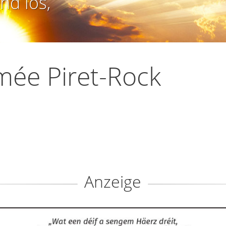
nd los,
ée Piret-Rock
Anzeige