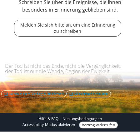
Schreiben Sie über die Ereignisse, die Ihnen
besonders in Erinnerung geblieben sind.
Melden Sie sich bitte an, um eine Erinnerung
zu schreiben
Der Tod ist nicht das Ende, nicht die Vergänglichkeit,
der Tod ist nur die Wende, Beginn der Ewigkeit.
Kontakt zum Verlag aufnehmen
Missbrauch melden
Hilfe & FAQ
Nutzungsbedingungen
I
Accessibility-Modus aktivieren
Vertrag widerrufen
m
A