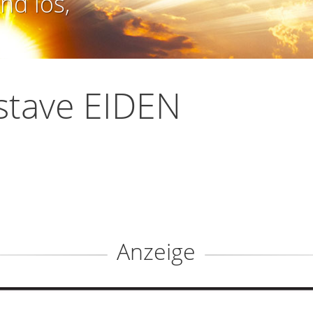
nd los,
stave EIDEN
Anzeige