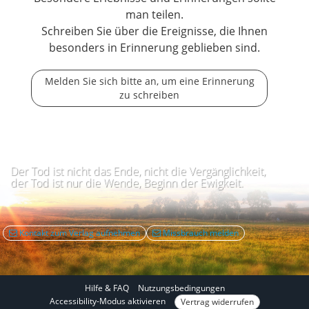
man teilen.
Schreiben Sie über die Ereignisse, die Ihnen
besonders in Erinnerung geblieben sind.
Melden Sie sich bitte an, um eine Erinnerung
zu schreiben
Der Tod ist nicht das Ende, nicht die Vergänglichkeit,
der Tod ist nur die Wende, Beginn der Ewigkeit.
Kontakt zum Verlag aufnehmen
Missbrauch melden
Hilfe & FAQ
Nutzungsbedingungen
I
Accessibility-Modus aktivieren
Vertrag widerrufen