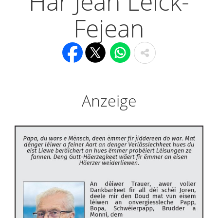
Här Jean Leick-
Fejean
Anzeige