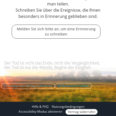
man teilen.
Schreiben Sie über die Ereignisse, die Ihnen
besonders in Erinnerung geblieben sind.
Melden Sie sich bitte an, um eine Erinnerung
zu schreiben
Der Tod ist nicht das Ende, nicht die Vergänglichkeit,
der Tod ist nur die Wende, Beginn der Ewigkeit.
Kontakt zum Verlag aufnehmen
Missbrauch melden
Hilfe & FAQ
Nutzungsbedingungen
I
Accessibility-Modus aktivieren
Vertrag widerrufen
m