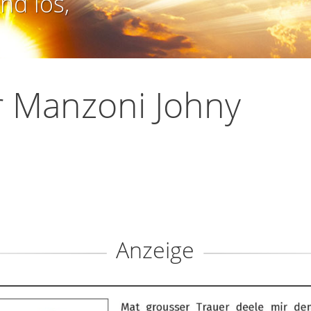
nd los,
 Manzoni Johny
Anzeige