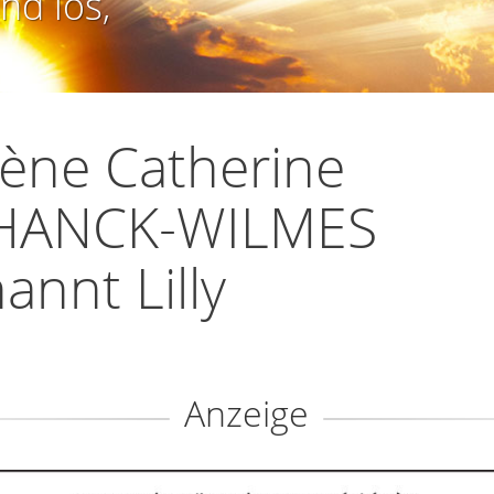
nd los,
ène Catherine
HANCK-WILMES
annt Lilly
Anzeige