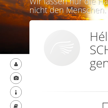
Wir lassen nur die Ha
nicht den Menschen.
Hél
SC
gen