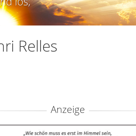
nd los,
ri Relles
Anzeige