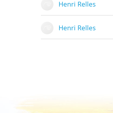
Henri Relles
Henri Relles