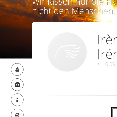
Wir lassen nur die Ha
nicht den Menschen.
Irè
Iré
10.09