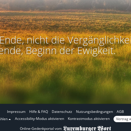
Ende, nicht die Vergänglichkei
ende, Beginn der Ewigkeit.
Impressum
Hilfe & FAQ
Datenschutz
Nutzungsbedingungen
AGB
I
I
Accessibility-Modus aktivieren
Kontrastmodus aktivieren
Vertrag 
ählen
m
m
Online-Gedenkportal vom