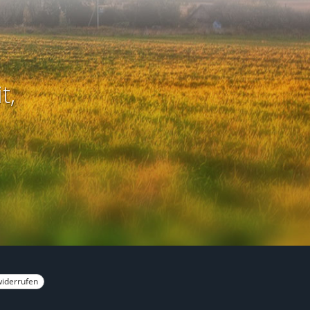
t,
widerrufen