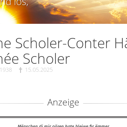
nd los,
ne Scholer-Conter H
née Scholer
.1938
15.05.2025
Anzeige