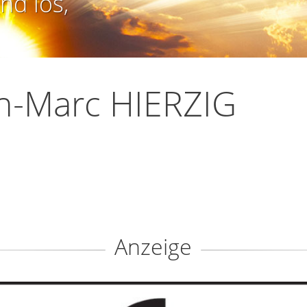
nd los,
n-Marc HIERZIG
Anzeige