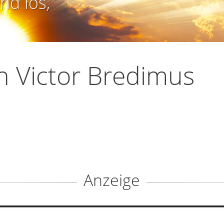
nd los,
n Victor Bredimus
Anzeige