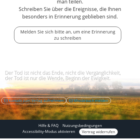
man teilen.
Schreiben Sie über die Ereignisse, die Ihnen
besonders in Erinnerung geblieben sind.
Melden Sie sich bitte an, um eine Erinnerung
zu schreiben
Der Tod ist nicht das Ende, nicht die Vergänglichkeit,
der Tod ist nur die Wende, Beginn der Ewigkeit.
Kontakt zum Verlag aufnehmen
Missbrauch melden
Hilfe & FAQ
Nutzungsbedingungen
I
Accessibility-Modus aktivieren
Vertrag widerrufen
m