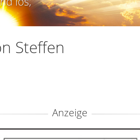
nd los,
n Steffen
Anzeige