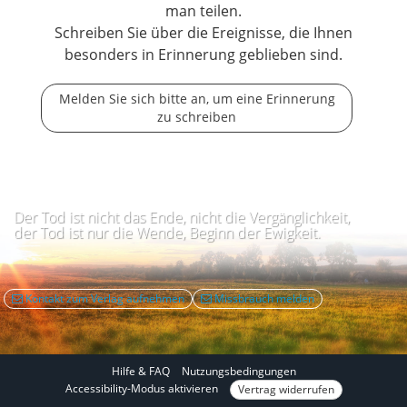
man teilen.
Schreiben Sie über die Ereignisse, die Ihnen
besonders in Erinnerung geblieben sind.
Melden Sie sich bitte an, um eine Erinnerung
zu schreiben
Der Tod ist nicht das Ende, nicht die Vergänglichkeit,
der Tod ist nur die Wende, Beginn der Ewigkeit.
Kontakt zum Verlag aufnehmen
Missbrauch melden
Hilfe & FAQ
Nutzungsbedingungen
I
Accessibility-Modus aktivieren
Vertrag widerrufen
m