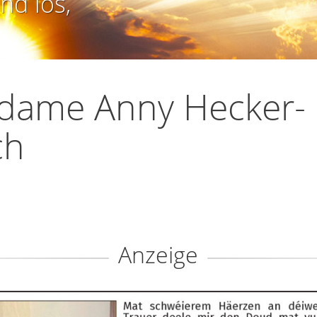
nd los,
dame Anny Hecker-
ch
Anzeige