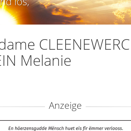
nd los,
dame CLEENEWERC
IN Melanie
Anzeige