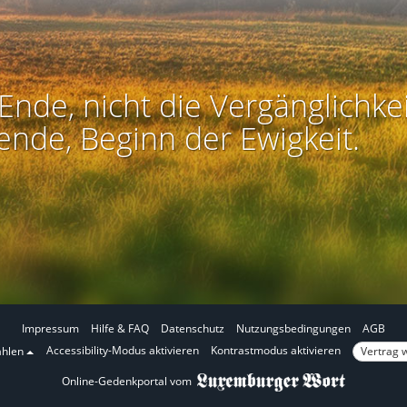
Ende, nicht die Vergänglichkei
ende, Beginn der Ewigkeit.
Impressum
Hilfe & FAQ
Datenschutz
Nutzungsbedingungen
AGB
I
I
Accessibility-Modus aktivieren
Kontrastmodus aktivieren
Vertrag 
ählen
m
m
Online-Gedenkportal vom
A
K