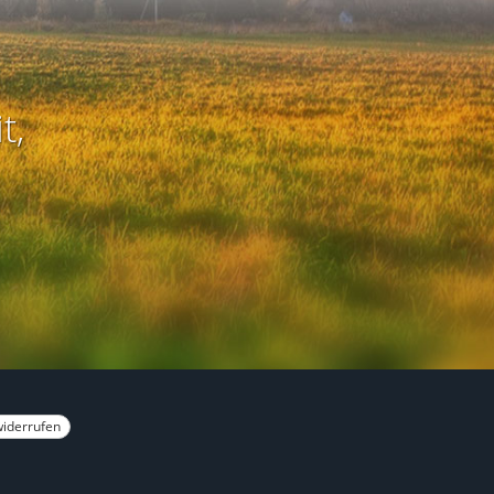
t,
widerrufen