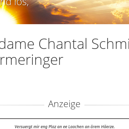
nd los,
dame Chantal Schmi
rmeringer
Anzeige