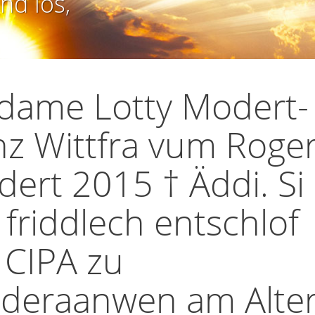
nd los,
dame Lotty Modert-
z Wittfra vum Roge
ert 2015 † Äddi. Si
 friddlech entschlof
CIPA zu
deraanwen am Alte