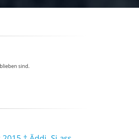
blieben sind.
015 † Äddi. Si ass