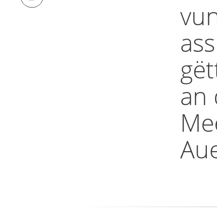
vun
ass
gët
an 
Me
Aue