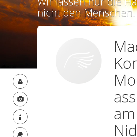
Wir lassen nur die Ha
nicht den Menschen.
Ma
Kon
Mod
ass
am 
Nid