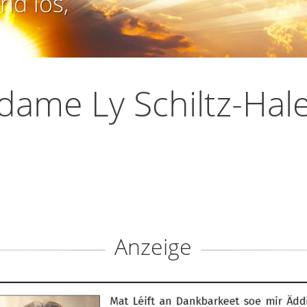
nd los,
ame Ly Schiltz-Hal
Anzeige