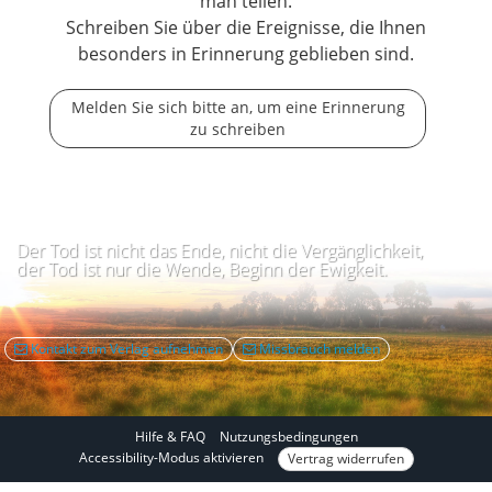
man teilen.
Schreiben Sie über die Ereignisse, die Ihnen
besonders in Erinnerung geblieben sind.
Melden Sie sich bitte an, um eine Erinnerung
zu schreiben
Der Tod ist nicht das Ende, nicht die Vergänglichkeit,
der Tod ist nur die Wende, Beginn der Ewigkeit.
Kontakt zum Verlag aufnehmen
Missbrauch melden
Hilfe & FAQ
Nutzungsbedingungen
I
Accessibility-Modus aktivieren
Vertrag widerrufen
m