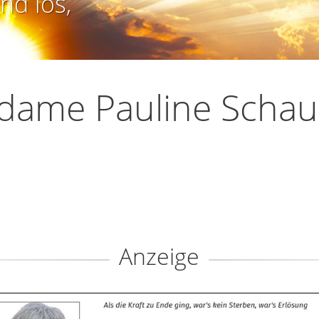
nd los,
dame Pauline Schau
Anzeige