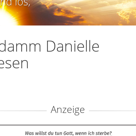
nd los,
damm Danielle
esen
Anzeige