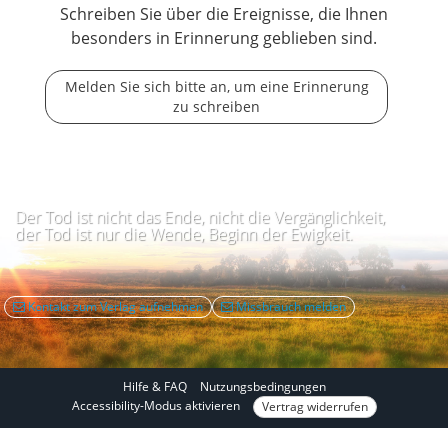
Schreiben Sie über die Ereignisse, die Ihnen
besonders in Erinnerung geblieben sind.
Melden Sie sich bitte an, um eine Erinnerung
zu schreiben
Der Tod ist nicht das Ende, nicht die Vergänglichkeit,
der Tod ist nur die Wende, Beginn der Ewigkeit.
Kontakt zum Verlag aufnehmen
Missbrauch melden
Hilfe & FAQ
Nutzungsbedingungen
I
Accessibility-Modus aktivieren
Vertrag widerrufen
m
A