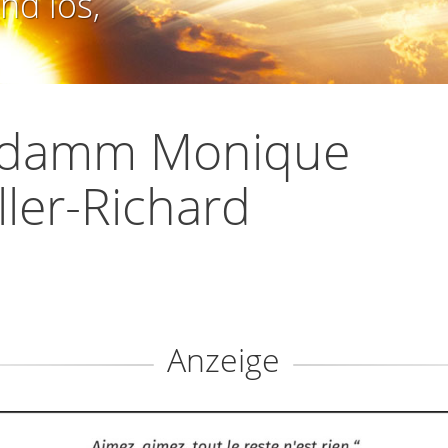
nd los,
damm Monique
ler-Richard
Anzeige