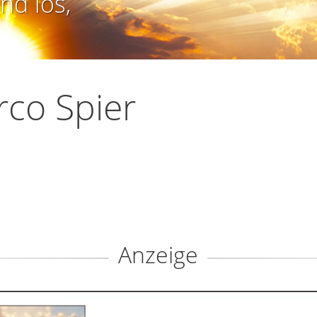
nd los,
co Spier
Anzeige