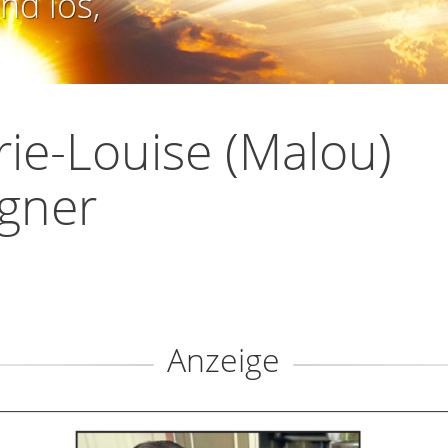
nd los,
ie-Louise (Malou)
gner
Anzeige