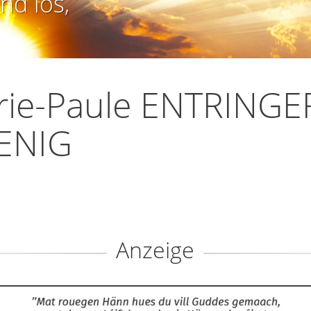
nd los,
ie-Paule ENTRINGE
ENIG
Anzeige