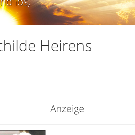
nd los,
hilde Heirens
Anzeige