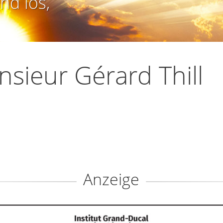
nd los,
sieur Gérard Thill
Anzeige