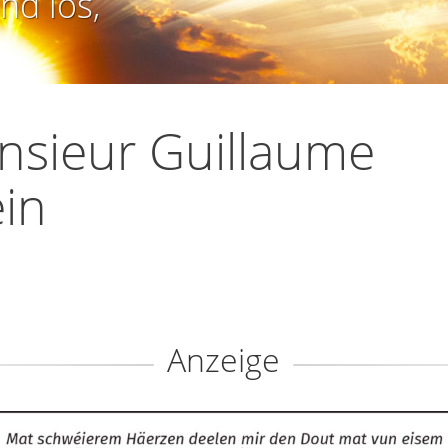
nd los,
sieur Guillaume
in
Anzeige