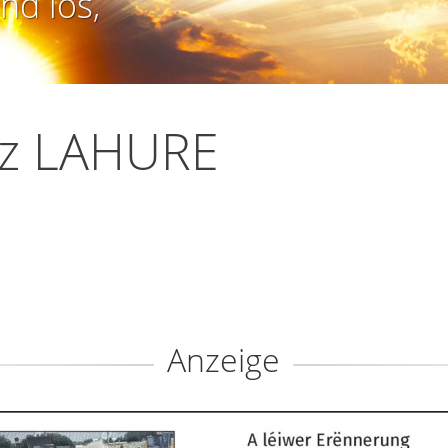
nd los,
tz LAHURE
Anzeige