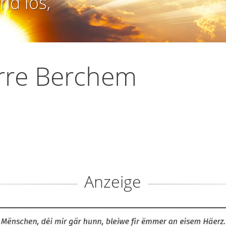
nd los,
rre Berchem
Anzeige