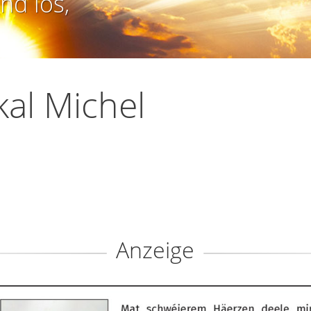
nd los,
kal Michel
Anzeige