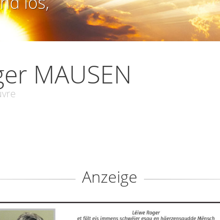
nd los,
ger MAUSEN
uvre
Anzeige