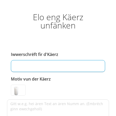
Elo eng Käerz
unfänken
Iwwerschrëft fir d'Käerz
Motiv vun der Käerz