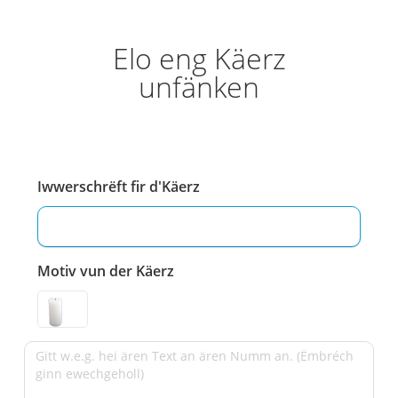
Elo eng Käerz
unfänken
Iwwerschrëft fir d'Käerz
Motiv vun der Käerz