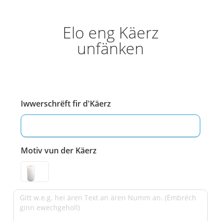
Elo eng Käerz
unfänken
Iwwerschrëft fir d'Käerz
Motiv vun der Käerz