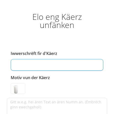
Elo eng Käerz
unfänken
Iwwerschrëft fir d'Käerz
Motiv vun der Käerz