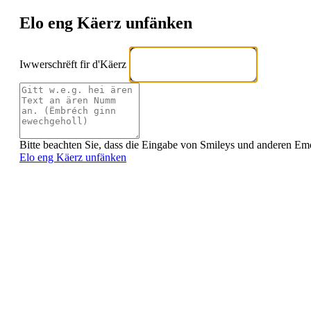
Elo eng Käerz unfänken
Iwwerschrëft fir d'Käerz
Bitte beachten Sie, dass die Eingabe von Smileys und anderen Emoji
Elo eng Käerz unfänken