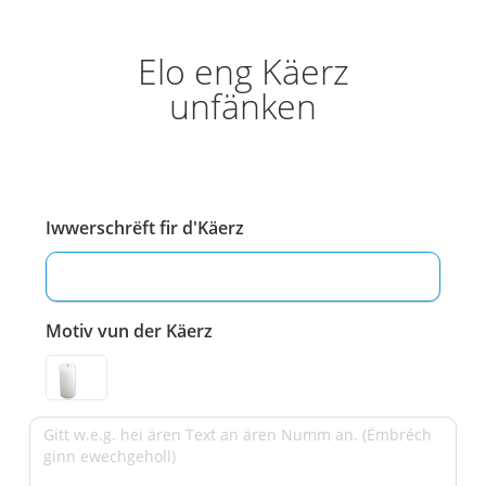
Elo eng Käerz
unfänken
Iwwerschrëft fir d'Käerz
Motiv vun der Käerz