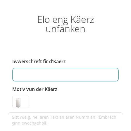
Elo eng Käerz
unfänken
Iwwerschrëft fir d'Käerz
Motiv vun der Käerz